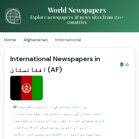
World Newspapers
Explore newspapers & news sites from 150+
countries
Home
›
Afghanistan
›
International
International Newspapers in
☆
افغانستان (AF)
📖 په افغانستان کې د رسنیو منظرهپه
افغانستان کې رسنۍ د سختو شرایطو سره سره د
خبري پوښنې لپاره مهم رول لوبوي. د ورځپاڼو،
رادیو او تلویزیوني شبکو له لارې خلک د
سیاسي، ټولنیز او اقتصادي پېښو خبر ترلاسه