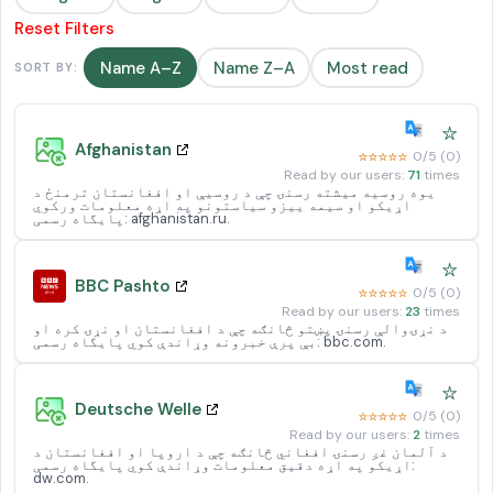
Reset Filters
Name A–Z
Name Z–A
Most read
SORT BY:
☆
Afghanistan
☆☆☆☆☆
0/5 (0)
Read by our users:
71
times
یوه روسیه میشته رسنۍ چې د روسیې او افغانستان ترمنځ د
اړیکو او سیمه ییزو سیاستونو په اړه معلومات ورکوي
پایگاه رسمی: afghanistan.ru.
☆
BBC Pashto
☆☆☆☆☆
0/5 (0)
Read by our users:
23
times
د نړۍوالې رسنۍ پښتو څانګه چې د افغانستان او نړۍ کره او
بې پرې خبرونه وړاندې کوي پایگاه رسمی: bbc.com.
☆
Deutsche Welle
☆☆☆☆☆
0/5 (0)
Read by our users:
2
times
د آلمان غږ رسنۍ افغاني څانګه چې د اروپا او افغانستان د
اړیکو په اړه دقیق معلومات وړاندې کوي پایگاه رسمی:
dw.com.