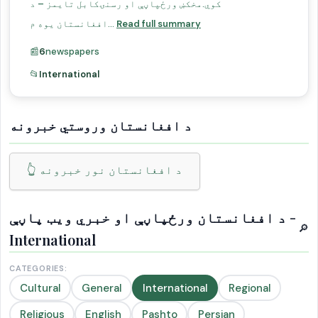
کوي.مخکښ ورځپاڼې او رسنۍکابل تایمز – د
Read full summary
افغانستان یوه م...
📰
6
newspapers
📂
International
د افغانستان وروستي خبرونه
👆 د افغانستان نور خبرونه
د افغانستان ورځپاڼې او خبري ویب پاڼې -
🔎
International
CATEGORIES:
Cultural
General
International
Regional
Religious
English
Pashto
Persian