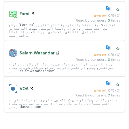
☆
Farsi
☆☆☆☆☆
0/5 (0)
Read by our users:
3
times
موقع "Farsi.ru" منصة إعلامية ناطقة بالفارسية تنشر تقارير
عن أفغانستان وإيران وآسيا الوسطى. يهدف إلى تعزيز
التواصل الثقافي والإعلامي بين الشعوب الناطقة
بالفارسية.
☆
Salam Watandar
☆☆☆☆☆
0/5 (0)
Read by our users:
3
times
یوه رادیویي او آنلاین شبکه چې په مرکز او ولایتونو کې د
ټولنیزو پېښو او خلکو د غږ په رسولو کې کار کوي پایگاه
رسمی: salamwatandar.com.
☆
VOA
☆☆☆☆☆
0/5 (0)
Read by our users:
7
times
د امریکا غږ پښتو او دري څانګه چې د نړۍوالو سیاستونو او
افغانستان د روانو چارو په اړه خبرونه خپروي پایگاه
رسمی: darivoa.com.