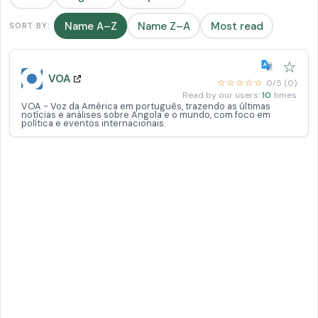
Name A–Z
Name Z–A
Most read
SORT BY:
☆
VOA
☆☆☆☆☆
0/5 (0)
Read by our users:
10
times
VOA - Voz da América em português, trazendo as últimas
notícias e análises sobre Angola e o mundo, com foco em
política e eventos internacionais.