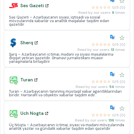
☆
Ses Gazeti
☆☆☆☆☆
0/5 (0)
Read by our users:
9
times
Səs Qəzeti – Azərbaycanın siyasi, iqtisadi və sosial
mövzularında xəbərlər və analitik məqalələr təqdim edən
qəzetdir.
☆
Sherq
☆☆☆☆☆
0/5 (0)
Read by our users:
13
times
Şərq – Azərbaycanın ictimai, mədəni və siyasi məsələlərinə
diqqət yetirən qəzetdir. Ənənəvi jurnalistikanı müasir
yanaşmalarla birləşdirir.
☆
Turan
☆☆☆☆☆
0/5 (0)
Read by our users:
54
times
Turan – Azərbaycanın tanınmış müstəqil xəbər agentliklərindən
biridir. Hərtərəfli və obyektiv xəbərlər təqdim edir.
☆
Uch Nogta
☆☆☆☆☆
0/5 (0)
Read by our users:
136
times
Üç Nöqtə – Azərbaycanın ictimai, siyasi və mədəni mövzularında
analitik yazılar və gündəlik xəbərlər təqdim edən qəzetdir.