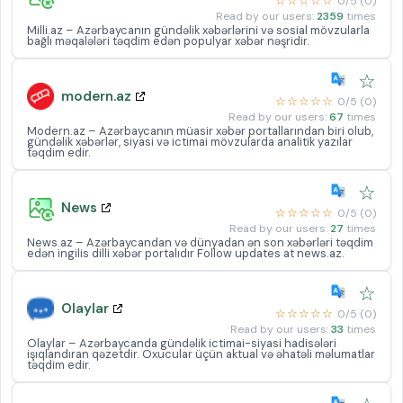
☆☆☆☆☆
0/5 (0)
Read by our users:
2359
times
Milli.az – Azərbaycanın gündəlik xəbərlərini və sosial mövzularla
bağlı məqalələri təqdim edən populyar xəbər nəşridir.
☆
modern.az
☆☆☆☆☆
0/5 (0)
Read by our users:
67
times
Modern.az – Azərbaycanın müasir xəbər portallarından biri olub,
gündəlik xəbərlər, siyasi və ictimai mövzularda analitik yazılar
təqdim edir.
☆
News
☆☆☆☆☆
0/5 (0)
Read by our users:
27
times
News.az – Azərbaycandan və dünyadan ən son xəbərləri təqdim
edən ingilis dilli xəbər portalıdır Follow updates at news.az.
☆
Olaylar
☆☆☆☆☆
0/5 (0)
Read by our users:
33
times
Olaylar – Azərbaycanda gündəlik ictimai-siyasi hadisələri
işıqlandıran qəzetdir. Oxucular üçün aktual və əhatəli məlumatlar
təqdim edir.