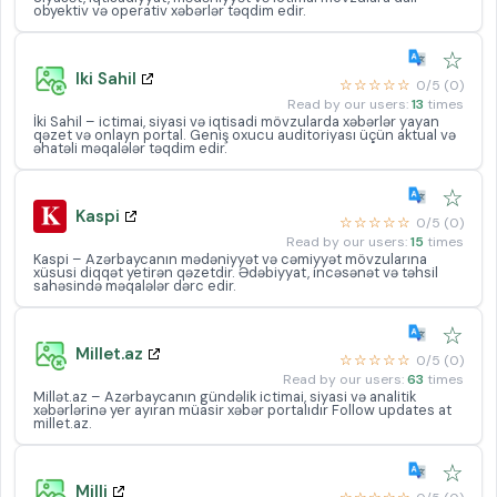
obyektiv və operativ xəbərlər təqdim edir.
☆
Iki Sahil
☆☆☆☆☆
0/5 (0)
Read by our users:
13
times
İki Sahil – ictimai, siyasi və iqtisadi mövzularda xəbərlər yayan
qəzet və onlayn portal. Geniş oxucu auditoriyası üçün aktual və
əhatəli məqalələr təqdim edir.
☆
Kaspi
☆☆☆☆☆
0/5 (0)
Read by our users:
15
times
Kaspi – Azərbaycanın mədəniyyət və cəmiyyət mövzularına
xüsusi diqqət yetirən qəzetdir. Ədəbiyyat, incəsənət və təhsil
sahəsində məqalələr dərc edir.
☆
Millet.az
☆☆☆☆☆
0/5 (0)
Read by our users:
63
times
Millət.az – Azərbaycanın gündəlik ictimai, siyasi və analitik
xəbərlərinə yer ayıran müasir xəbər portalıdır Follow updates at
millet.az.
☆
Milli