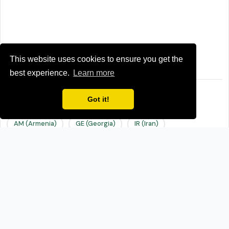
This website uses cookies to ensure you get the
best experience.
Learn more
Got it!
Newspapers from neighboring countries:
AM (Armenia)
GE (Georgia)
IR (Iran)
RU (Russia)
TR (Turkey)
Browse all news sources from
Asia
Related readings:
Learn Turkish by Reading News Online