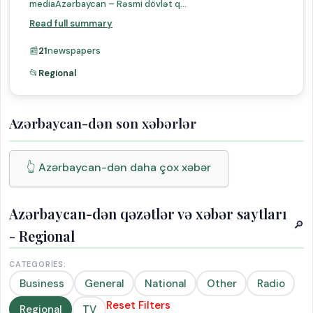
mediaAzərbaycan – Rəsmi dövlət q...
Read full summary
📰
21
newspapers
📂
Regional
Azərbaycan-dən son xəbərlər
👆 Azərbaycan-dən daha çox xəbər
Azərbaycan-dən qəzətlər və xəbər saytları
🔎
- Regional
CATEGORIES:
Business
General
National
Other
Radio
Reset Filters
Regional
TV