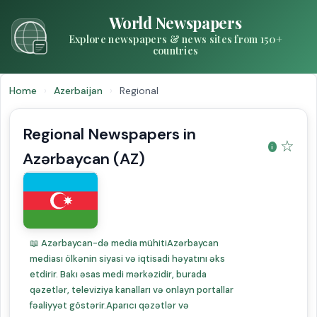
World Newspapers
Explore newspapers & news sites from 150+
countries
Home
›
Azerbaijan
›
Regional
Regional Newspapers in
☆
Azərbaycan (AZ)
📖 Azərbaycan-də media mühitiAzərbaycan
mediası ölkənin siyasi və iqtisadi həyatını əks
etdirir. Bakı əsas medi mərkəzidir, burada
qəzetlər, televiziya kanalları və onlayn portallar
fəaliyyət göstərir.Aparıcı qəzətlər və