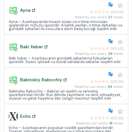
☆
Ayna
☆☆☆☆☆
0/5 (0)
Read by our users:
27
times
Ayna – Azərbaycanda müasir siyasi və ictimai mövzuları
işıqlandıran nüfuzlu qəzetdir. Analitik yazıları, ictimai debatları və
gündəlik xəbərləri ilə oxuculara dərin baxış bucağı təqdim edir.
☆
Baki Xeber
☆☆☆☆☆
0/5 (0)
Read by our users:
26
times
Bakı Xəbər – Azərbaycanın gündəlik xəbərlərinə fokuslanan
qəzetdir. Siyasi, iqtisadi və sosial sahələrdə xəbərlər təqdim edir.
☆
Bakinskiy Rabochiy
☆☆☆☆☆
0/5 (0)
Read by our users:
84
times
Bakinskiy Rabochiy – Bakının ən qədim və tanınmış
qəzetlərindən biridir. Rus dilində yayımlanır və tarix, iqtisadiyyat,
siyasət və şəhər həyatına dair zəngin məzmun təqdim edir.
☆
Echo
☆☆☆☆☆
0/5 (0)
Read by our users:
18
times
Echo – Azərbaycanın populyar rusdilli qəzetlərindən biridir.
Siyasət, iqtisadiyyat, mədəniyyət və ictimai mövzulara dair