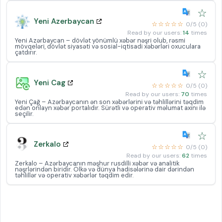
☆
Yeni Azerbaycan
☆☆☆☆☆
0/5 (0)
Read by our users:
14
times
Yeni Azərbaycan – dövlət yönümlü xəbər nəşri olub, rəsmi
mövqeləri, dövlət siyasəti və sosial-iqtisadi xəbərləri oxuculara
çatdırır.
☆
Yeni Cag
☆☆☆☆☆
0/5 (0)
Read by our users:
70
times
Yeni Çağ – Azərbaycanın ən son xəbərlərini və təhlillərini təqdim
edən onlayn xəbər portalıdır. Sürətli və operativ məlumat axını ilə
seçilir.
☆
Zerkalo
☆☆☆☆☆
0/5 (0)
Read by our users:
62
times
Zerkalo – Azərbaycanın məşhur rusdilli xəbər və analitik
nəşrlərindən biridir. Ölkə və dünya hadisələrinə dair dərindən
təhlillər və operativ xəbərlər təqdim edir.