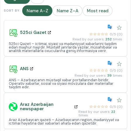
Name A–Z
Name Z–A
Most read
SORT BY:
☆
525ci Gazet
☆☆☆☆☆
0/5 (0)
Read by our users:
252
times
525ci Qəzet – ictimai, siyasi və mədəniyyət xəbərlərini təqdim
edən məşhur nəşrdir. Müxtəlif janrlarda yazılar, müsahibələr və
analitik materiallarla oxucularına geniş informasiya verir.
☆
ANS
☆☆☆☆☆
0/5 (0)
Read by our users:
39
times
ANS – Azərbaycanın müstəqil xəbər portallarından biridir.
Operativ xəbərlər, sosial və siyasi mövzulara dair materiallar
təqdim edir.
☆
Araz Azerbaijan
☆☆☆☆☆
0/5 (0)
newspaper
Read by our users:
22
times
Araz Azərbaycan qəzeti – Azərbaycanın region, mədəniyyət və
ictimai həyatına dair xəbərləri əhatə edən qəzetdir.