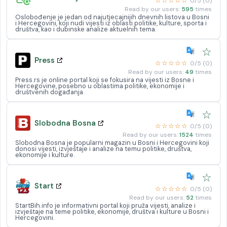
☆☆☆☆☆
0/5 (0)
Read by our users:
595
times
Oslobođenje je jedan od najutjecajnijih dnevnih listova u Bosni
i Hercegovini, koji nudi vijesti iz oblasti politike, kulture, sporta i
društva, kao i dubinske analize aktuelnih tema.
☆
Press
☆☆☆☆☆
0/5 (0)
Read by our users:
49
times
Press.rs je online portal koji se fokusira na vijesti iz Bosne i
Hercegovine, posebno u oblastima politike, ekonomije i
društvenih događanja.
☆
Slobodna Bosna
☆☆☆☆☆
0/5 (0)
Read by our users:
1524
times
Slobodna Bosna je popularni magazin u Bosni i Hercegovini koji
donosi vijesti, izvještaje i analize na temu politike, društva,
ekonomije i kulture.
☆
Start
☆☆☆☆☆
0/5 (0)
Read by our users:
52
times
StartBih.info je informativni portal koji pruža vijesti, analize i
izvještaje na teme politike, ekonomije, društva i kulture u Bosni i
Hercegovini.