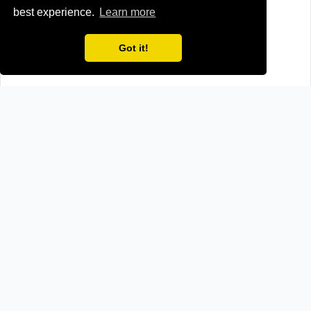
best experience.
Learn more
Got it!
Newspapers from neighboring countries:
AL (Albania)
HR (Croatia)
ME (Montenegro)
RS (Serbia)
Browse all news sources from
Europe
How we verify news sources
We maintain a reliable and up-to-date news directory
through a two-step verification process: manual research
for initial source approval and daily automated