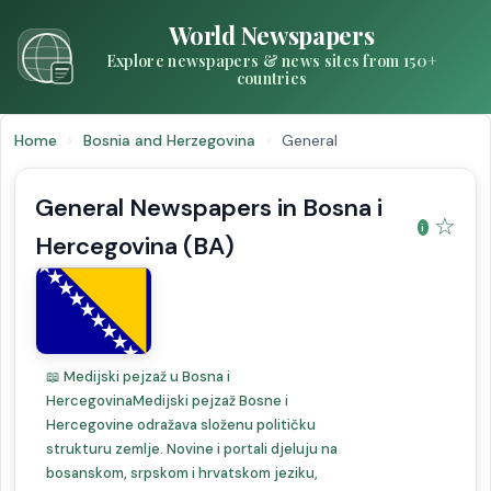
World Newspapers
Explore newspapers & news sites from 150+
countries
Home
›
Bosnia and Herzegovina
›
General
General Newspapers in Bosna i
☆
Hercegovina (BA)
📖 Medijski pejzaž u Bosna i
HercegovinaMedijski pejzaž Bosne i
Hercegovine odražava složenu političku
strukturu zemlje. Novine i portali djeluju na
bosanskom, srpskom i hrvatskom jeziku,