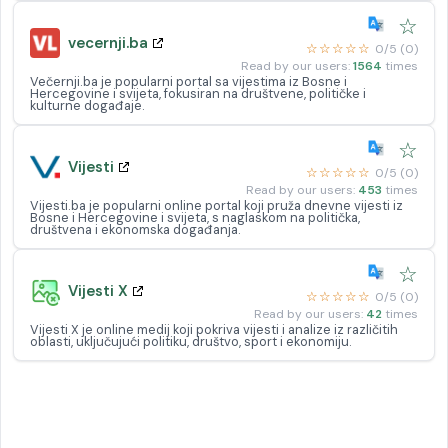
☆
vecernji.ba
☆☆☆☆☆
0/5 (0)
Read by our users:
1564
times
Večernji.ba je popularni portal sa vijestima iz Bosne i
Hercegovine i svijeta, fokusiran na društvene, političke i
kulturne događaje.
☆
Vijesti
☆☆☆☆☆
0/5 (0)
Read by our users:
453
times
Vijesti.ba je popularni online portal koji pruža dnevne vijesti iz
Bosne i Hercegovine i svijeta, s naglaskom na politička,
društvena i ekonomska događanja.
☆
Vijesti X
☆☆☆☆☆
0/5 (0)
Read by our users:
42
times
Vijesti X je online medij koji pokriva vijesti i analize iz različitih
oblasti, uključujući politiku, društvo, sport i ekonomiju.