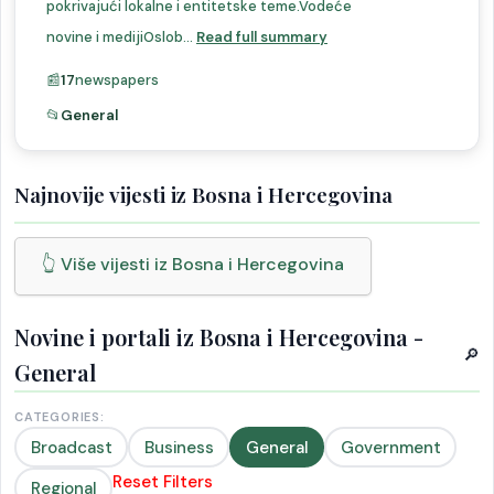
pokrivajući lokalne i entitetske teme.Vodeće
novine i medijiOslob...
Read full summary
📰
17
newspapers
📂
General
Najnovije vijesti iz Bosna i Hercegovina
👆 Više vijesti iz Bosna i Hercegovina
Novine i portali iz Bosna i Hercegovina -
🔎
General
CATEGORIES:
Broadcast
Business
General
Government
Reset Filters
Regional