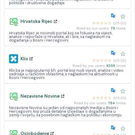
političke i društvene događaje.
☆
Hrvatska Rijec
☆☆☆☆☆
0/5 (0)
Read by our users:
79
times
Hrvatska Rijec je novinski portal koji se fokusira na vijesti,
analize i reportaže iz Hrvatske, ali i šire, sa naglaskom na
događanja u Bosni i Hercegovini.
☆
Klix
☆☆☆☆☆
0/5 (0)
Read by our users:
8358
times
Klix.ba je najpopularniji bh. portal koji nudi vijesti, analize i video
sadržaje u različitim oblastima, s naglaskom na aktuelnosti u
Bosni i Hercegovini.
☆
Nezavisne Novine
☆☆☆☆☆
0/5 (0)
Read by our users:
784
times
Nezavisne Novine su jedan od najpoznatijih medija u Bosni i
Hercegovini, koji pruža detaljne izvještaje o događanjima u
zemlji i svijetu, sa posebnim naglaskom na politiku i ekonomiju.
☆
Oslobodenje