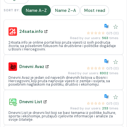
Name A–Z
Name Z–A
Most read
SORT BY:
☆
24sata.info
☆☆☆☆☆
0/5 (0)
Read by our users:
563
times
24sata.info je online portal koji pruža vijesti iz svih područja
života, sa posebnim fokusom na društvene i političke događaje
u Bosni i Hercegovini.
☆
Dnevni Avaz
☆☆☆☆☆
0/5 (0)
Read by our users:
8302
times
Dnevni Avaz je jedan od najvećih dnevnih listova u Bosni i
Hercegovini, koji pruža najnovije vijesti iz zemlje i svijeta, sa
posebnim naglaskom na politiku, društvo i ekonomiju.
☆
Dnevni List
☆☆☆☆☆
0/5 (0)
Read by our users:
253
times
Dnevni List je dnevni list koji se bavi temama iz politike, kulture,
sporta i ekonomije, pružajući cjelovite informacije i analize za
svoje čitatelje.