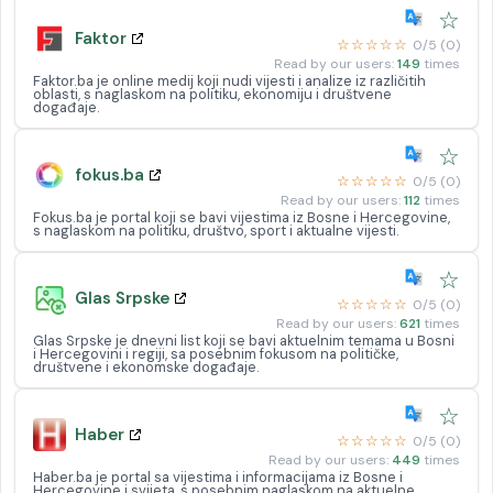
☆
Faktor
☆☆☆☆☆
0/5 (0)
Read by our users:
149
times
Faktor.ba je online medij koji nudi vijesti i analize iz različitih
oblasti, s naglaskom na politiku, ekonomiju i društvene
događaje.
☆
fokus.ba
☆☆☆☆☆
0/5 (0)
Read by our users:
112
times
Fokus.ba je portal koji se bavi vijestima iz Bosne i Hercegovine,
s naglaskom na politiku, društvo, sport i aktualne vijesti.
☆
Glas Srpske
☆☆☆☆☆
0/5 (0)
Read by our users:
621
times
Glas Srpske je dnevni list koji se bavi aktuelnim temama u Bosni
i Hercegovini i regiji, sa posebnim fokusom na političke,
društvene i ekonomske događaje.
☆
Haber
☆☆☆☆☆
0/5 (0)
Read by our users:
449
times
Haber.ba je portal sa vijestima i informacijama iz Bosne i
Hercegovine i svijeta, s posebnim naglaskom na aktuelne