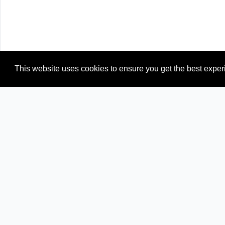
This website uses cookies to ensure you get the best expe
Newspapers from neighboring countries:
IN (India)
MM (Myanmar)