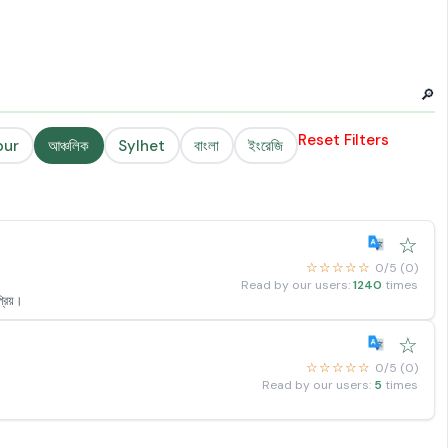
🔎
Reset Filters
pur
আঞ্চলিক
Sylhet
বাংলা
ইংরেজি
☆
☆☆☆☆☆
0/5 (0)
Read by our users:
1240
times
্রিয়।
☆
☆☆☆☆☆
0/5 (0)
Read by our users:
5
times