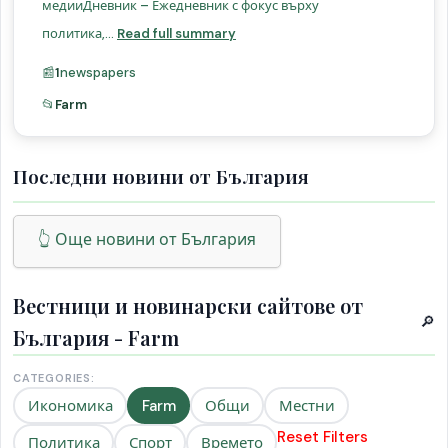
медииДневник – Ежедневник с фокус върху
политика,...
Read full summary
📰
1
newspapers
📂
Farm
Последни новини от България
👆 Още новини от България
Вестници и новинарски сайтове от
🔎
България - Farm
CATEGORIES:
Икономика
Farm
Общи
Местни
Reset Filters
Политика
Спорт
Времето