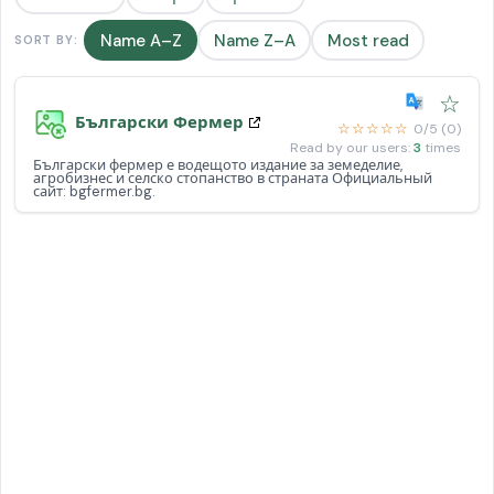
Name A–Z
Name Z–A
Most read
SORT BY:
☆
Български Фермер
☆☆☆☆☆
0/5 (0)
Read by our users:
3
times
Български фермер е водещото издание за земеделие,
агробизнес и селско стопанство в страната Официальный
сайт: bgfermer.bg.