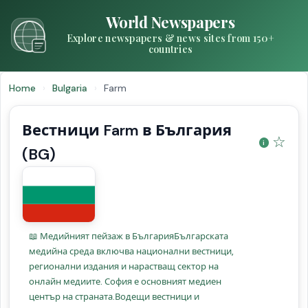
World Newspapers
Explore newspapers & news sites from 150+
countries
Home
›
Bulgaria
›
Farm
Вестници Farm в България
☆
(BG)
📖 Медийният пейзаж в БългарияБългарската
медийна среда включва национални вестници,
регионални издания и нарастващ сектор на
онлайн медиите. София е основният медиен
център на страната.Водещи вестници и