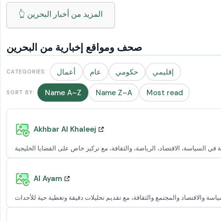
👆 المزيد من أخبار البحرين
صحف ومواقع إخبارية من البحرين
إقليمي
حكومي
عام
أعمال
CATEGORIES:
Name A–Z
Name Z–A
Most read
SORT BY:
Akhbar Al Khaleej
Al Ayam