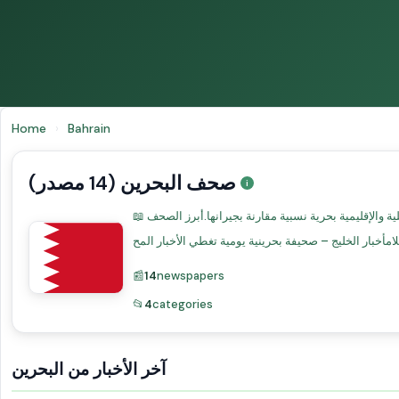
Home
›
Bahrain
صحف البحرين (14 مصدر)
📖 المشهد الإعلامي في البحرينتمتلك البحرين مشهداً إعلامياً نشطاً يعكس موقعها كمركز مالي في الخليج. الصحافة البحرينية تغطي الشؤون المحلية والإقليمية بحرية نسبية مقارنة بجيرانها.أبرز الصحف
📰
14
newspapers
📂
4
categories
آخر الأخبار من البحرين