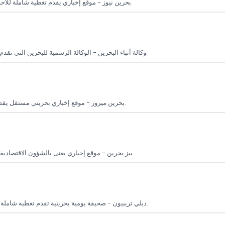
بحرين نيوز - موقع إخباري يقدم تغطية شاملة للأحداث في البحرين والعالم، مع محتوى متنوع في السياسة، الاقتصاد، الرياضة والفن.
وكالة أنباء البحرين - الوكالة الرسمية للبحرين التي تقدم آخر الأخبار والتقارير الرسمية في مختلف المجالات على مستوى البحرين والعالم.
بحرين ميرور - موقع إخباري بحريني مستقل يقدم تغطية شاملة للأحداث اليومية في البحرين والعالم، مع مقالات وتحليلات عميقة.
بيز بحرين - موقع إخباري يعنى بالشؤون الاقتصادية في البحرين ومنطقة الخليج، مع تقارير متعمقة وتحليلات حول الأعمال والاستثمار.
ديلي تريبيون - صحيفة يومية بحرينية تقدم تغطية شاملة للأحداث المحلية والإقليمية والدولية في مختلف المجالات مثل السياسة والاقتصاد.