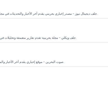
جلف ديجيتال نيوز - مصدر إخباري بحريني يقدم آخر الأخبار والتحديثات في مجال الأعمال والاقتصاد، بالإضافة إلى تقارير شاملة عن التطورات في منطقة الخليج.
جلف ويكلي - مجلة بحرينية تقدم تقارير متعمقة وتحليلات في مجال الأعمال، الاقتصاد، والسياسة، مع التركيز على التطورات في منطقة الخليج.
صوت البحرين - موقع إخباري يقدم آخر الأخبار والمستجدات في البحرين والمنطقة، مع اهتمام خاص بالقضايا السياسية والاجتماعية.