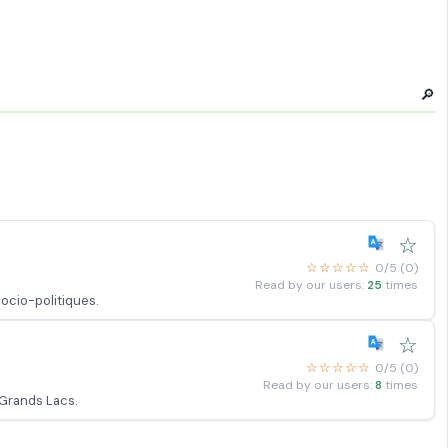
🔎
☆
☆☆☆☆☆
0/5 (0)
Read by our users:
25
times
ocio-politiques.
☆
☆☆☆☆☆
0/5 (0)
Read by our users:
8
times
 Grands Lacs.