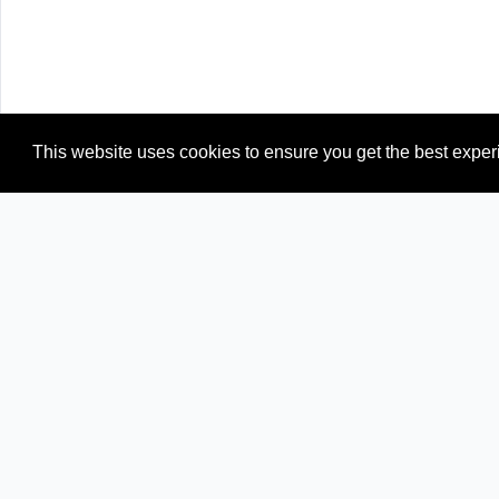
This website uses cookies to ensure you get the best expe
Newspapers from neighboring countries:
CD (Congo)
RW (Rwanda)
TZ (Tanzania)