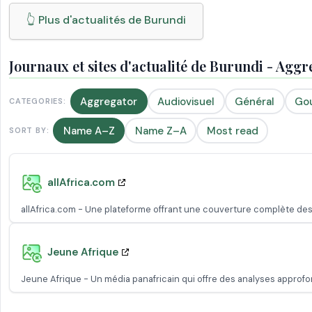
👆 Plus d'actualités de Burundi
Journaux et sites d'actualité de Burundi - Agg
Aggregator
Audiovisuel
Général
Go
CATEGORIES:
Name A–Z
Name Z–A
Most read
SORT BY:
allAfrica.com
allAfrica.com - Une plateforme offrant une couverture complète des 
Jeune Afrique
Jeune Afrique - Un média panafricain qui offre des analyses approfond