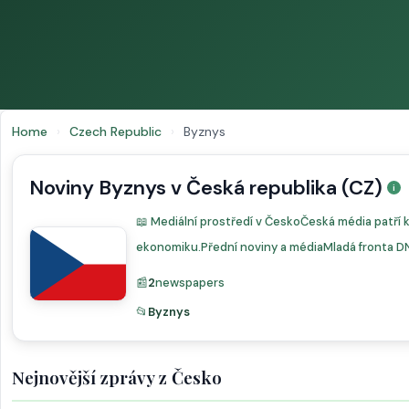
Home
›
Czech Republic
›
Byznys
Noviny Byznys v Česká republika (CZ)
📖 Mediální prostředí v ČeskoČeská média patří k 
ekonomiku.Přední noviny a médiaMladá fronta DNE
📰
2
newspapers
📂
Byznys
Nejnovější zprávy z Česko