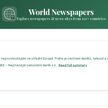
World Newspapers
Explore newspapers & news sites from 150+ countries
nejrozvinutějším ve střední Evropě. Praha je centrem deníků, televizí a on
S – Nejčtenější celostátní deník s š...
Read full summary