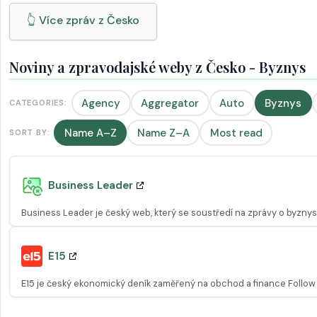
👆 Více zpráv z Česko
Noviny a zpravodajské weby z Česko - Byznys
Agency
Aggregator
Auto
Byznys
CATEGORIES:
Name A–Z
Name Z–A
Most read
SORT BY:
Business Leader
Business Leader je český web, který se soustředí na zprávy o byznys
E15
E15 je český ekonomický deník zaměřený na obchod a finance Follow 