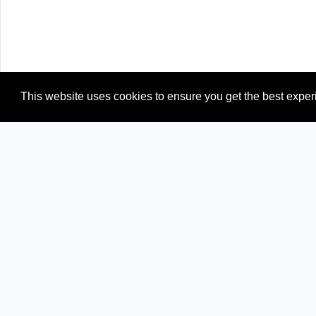
This website uses cookies to ensure you get the best expe
Newspapers from neighboring countries:
AT (Austria)
DE (Germany)
PL (Poland)
SK (Slovakia)