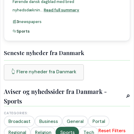
Førende dansk dagblad med bred
nyhedsdæknin...
Read full summary
📰
3
newspapers
📂
Sports
Seneste nyheder fra Danmark
👆 Flere nyheder fra Danmark
Aviser og nyhedssider fra Danmark -
🔎
Sports
CATEGORIES:
Broadcast
Business
General
Portal
Reset Filters
Regional
Religion
Sports
Tech