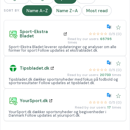
Name A–Z
Name Z–A
Most read
SORT BY:
☆
Sport-Ekstra
☆☆☆☆☆
0/5 (0)
Bladet
Read by our users:
65795
times
Sport-Ekstra Bladet leverer opdateringer og analyser om alle
former for sport Follow updates at ekstrabladet.dk.
☆
Tipsbladet.dk
☆☆☆☆☆
0/5 (0)
Read by our users:
20733
times
Tipsbladet.dk dækker sportsnyheder med fokus på fodbold og
sportsresultater Follow updates at tipsbladet.dk.
☆
YourSport.dk
☆☆☆☆☆
0/5 (0)
Read by our users:
17
times
YourSport.dk dækker sportsnyheder og begivenheder i
Danmark Follow updates at yoursport.dk.