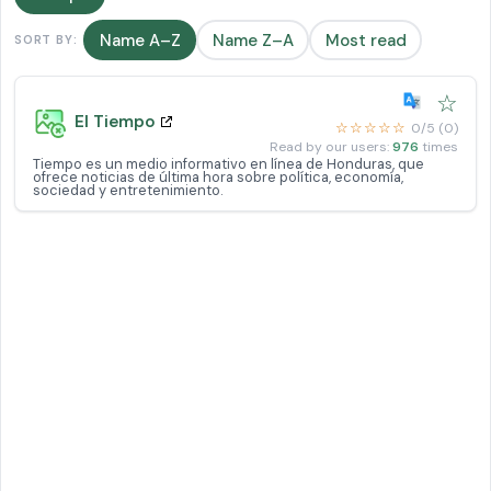
Name A–Z
Name Z–A
Most read
SORT BY:
☆
El Tiempo
☆☆☆☆☆
0/5 (0)
Read by our users:
976
times
Tiempo es un medio informativo en línea de Honduras, que
ofrece noticias de última hora sobre política, economía,
sociedad y entretenimiento.