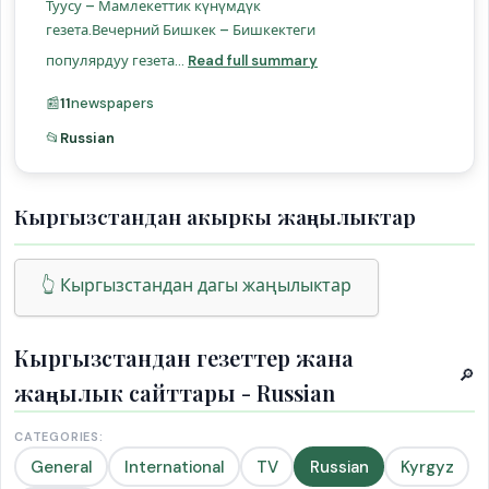
Туусу – Мамлекеттик күнүмдүк
гезета.Вечерний Бишкек – Бишкектеги
популярдуу гезета...
Read full summary
📰
11
newspapers
📂
Russian
Кыргызстандан акыркы жаңылыктар
👆 Кыргызстандан дагы жаңылыктар
Кыргызстандан гезеттер жана
🔎
жаңылык сайттары - Russian
CATEGORIES:
General
International
TV
Russian
Kyrgyz