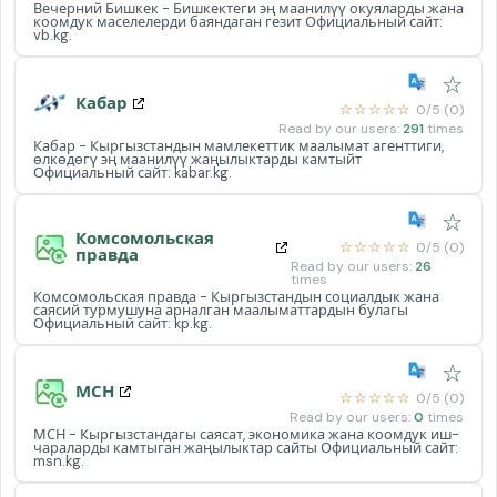
Вечерний Бишкек - Бишкектеги эң маанилүү окуяларды жана
коомдук маселелерди баяндаган гезит Официальный сайт:
vb.kg.
☆
Кабар
☆☆☆☆☆
0/5 (0)
Read by our users:
291
times
Кабар - Кыргызстандын мамлекеттик маалымат агенттиги,
өлкөдөгү эң маанилүү жаңылыктарды камтыйт
Официальный сайт: kabar.kg.
☆
Комсомольская
☆☆☆☆☆
0/5 (0)
правда
Read by our users:
26
times
Комсомольская правда - Кыргызстандын социалдык жана
саясий турмушуна арналган маалыматтардын булагы
Официальный сайт: kp.kg.
☆
МСН
☆☆☆☆☆
0/5 (0)
Read by our users:
0
times
МСН - Кыргызстандагы саясат, экономика жана коомдук иш-
чараларды камтыган жаңылыктар сайты Официальный сайт:
msn.kg.