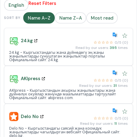
Reset Filters
English
Name A–Z
Name Z–A
Most read
SORT BY:
☆
24.kg
☆☆☆☆☆
0/5 (0)
Read by our users:
395
times
24.kg - Кыргызстандагы жана дүйнөдөгү эң жаңы
жаңылыктарды сунуштаган жаңылыктар порталы
Официальный сайт: 24.kg.
☆
AKIpress
☆☆☆☆☆
0/5 (0)
Read by our users:
31
times
AKIpress - Кыргызстандын акыркы жаңылыктары жана
дүйнөлүк окуялар жөнүндө маалыматтарды тартуулайт
Официальный сайт: akipress.com.
☆
Delo No
☆☆☆☆☆
0/5 (0)
Read by our users:
11
times
Delo No - Кыргызстандагы саясий жана коомдук
жаңылыктарды чагылдырган вебсайт Официальный сайт:
delo.kg.