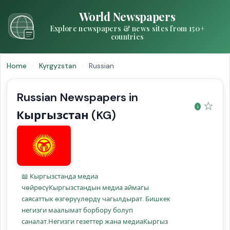
World Newspapers
Explore newspapers & news sites from 150+
countries
Home
›
Kyrgyzstan
›
Russian
Russian Newspapers in
☆
Кыргызстан (KG)
📖 Кыргызстанда медиа
чөйрөсүКыргызстандын медиа аймагы
саясаттык өзгөрүүлөрдү чагылдырат. Бишкек
негизги маалымат борбору болуп
саналат.Негизги гезеттер жана медиаКыргыз