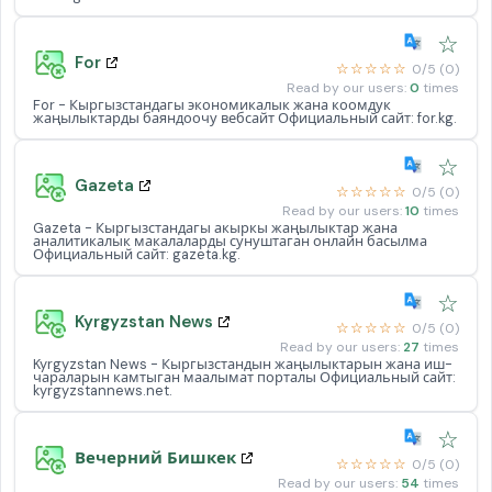
☆
For
☆☆☆☆☆
0/5 (0)
Read by our users:
0
times
For - Кыргызстандагы экономикалык жана коомдук
жаңылыктарды баяндоочу вебсайт Официальный сайт: for.kg.
☆
Gazeta
☆☆☆☆☆
0/5 (0)
Read by our users:
10
times
Gazeta - Кыргызстандагы акыркы жаңылыктар жана
аналитикалык макалаларды сунуштаган онлайн басылма
Официальный сайт: gazeta.kg.
☆
Kyrgyzstan News
☆☆☆☆☆
0/5 (0)
Read by our users:
27
times
Kyrgyzstan News - Кыргызстандын жаңылыктарын жана иш-
чараларын камтыган маалымат порталы Официальный сайт:
kyrgyzstannews.net.
☆
Вечерний Бишкек
☆☆☆☆☆
0/5 (0)
Read by our users:
54
times