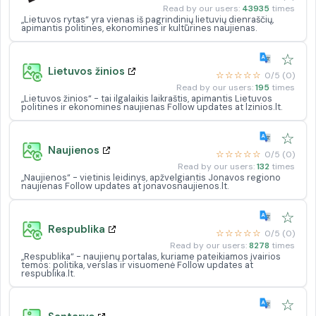
Read by our users:
43935
times
„Lietuvos rytas“ yra vienas iš pagrindinių lietuvių dienraščių,
apimantis politines, ekonomines ir kultūrines naujienas.
☆
Lietuvos žinios
☆☆☆☆☆
0/5 (0)
Read by our users:
195
times
„Lietuvos žinios“ - tai ilgalaikis laikraštis, apimantis Lietuvos
politines ir ekonomines naujienas Follow updates at lzinios.lt.
☆
Naujienos
☆☆☆☆☆
0/5 (0)
Read by our users:
132
times
„Naujienos“ - vietinis leidinys, apžvelgiantis Jonavos regiono
naujienas Follow updates at jonavosnaujienos.lt.
☆
Respublika
☆☆☆☆☆
0/5 (0)
Read by our users:
8278
times
„Respublika“ - naujienų portalas, kuriame pateikiamos įvairios
temos: politika, verslas ir visuomenė Follow updates at
respublika.lt.
☆