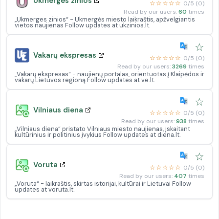
Ukmerges zinios
☆☆☆☆☆
0/5 (0)
Read by our users:
60
times
„Ukmerges zinios“ - Ukmergės miesto laikraštis, apžvelgiantis
vietos naujienas Follow updates at ukzinios.lt.
☆
Vakarų ekspresas
☆☆☆☆☆
0/5 (0)
Read by our users:
3269
times
„Vakarų ekspresas“ - naujienų portalas, orientuotas į Klaipėdos ir
vakarų Lietuvos regioną Follow updates at ve.lt.
☆
Vilniaus diena
☆☆☆☆☆
0/5 (0)
Read by our users:
938
times
„Vilniaus diena“ pristato Vilniaus miesto naujienas, įskaitant
kultūrinius ir politinius įvykius Follow updates at diena.lt.
☆
Voruta
☆☆☆☆☆
0/5 (0)
Read by our users:
407
times
„Voruta“ - laikraštis, skirtas istorijai, kultūrai ir Lietuvai Follow
updates at voruta.lt.