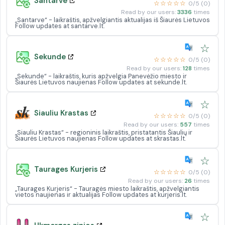
Santarve
☆☆☆☆☆
0/5 (0)
Read by our users:
3336
times
„Santarve“ - laikraštis, apžvelgiantis aktualijas iš Šiaurės Lietuvos
Follow updates at santarve.lt.
☆
Sekunde
☆☆☆☆☆
0/5 (0)
Read by our users:
128
times
„Sekunde“ - laikraštis, kuris apžvelgia Panevėžio miesto ir
Šiaurės Lietuvos naujienas Follow updates at sekunde.lt.
☆
Siauliu Krastas
☆☆☆☆☆
0/5 (0)
Read by our users:
557
times
„Siauliu Krastas“ - regioninis laikraštis, pristatantis Šiaulių ir
Šiaurės Lietuvos naujienas Follow updates at skrastas.lt.
☆
Taurages Kurjeris
☆☆☆☆☆
0/5 (0)
Read by our users:
26
times
„Taurages Kurjeris“ - Tauragės miesto laikraštis, apžvelgiantis
vietos naujienas ir aktualijas Follow updates at kurjeris.lt.
☆