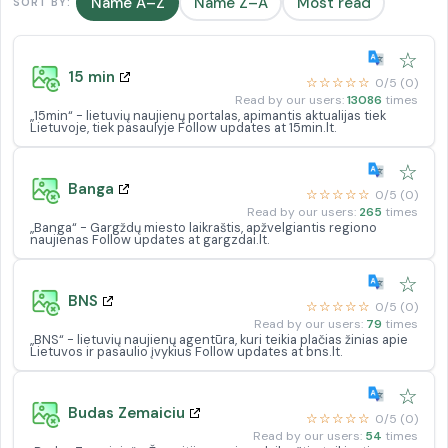
Name A–Z
Name Z–A
Most read
SORT BY:
☆
15 min
☆☆☆☆☆
0/5 (0)
Read by our users:
13086
times
„15min“ - lietuvių naujienų portalas, apimantis aktualijas tiek
Lietuvoje, tiek pasaulyje Follow updates at 15min.lt.
☆
Banga
☆☆☆☆☆
0/5 (0)
Read by our users:
265
times
„Banga“ - Gargždų miesto laikraštis, apžvelgiantis regiono
naujienas Follow updates at gargzdai.lt.
☆
BNS
☆☆☆☆☆
0/5 (0)
Read by our users:
79
times
„BNS“ - lietuvių naujienų agentūra, kuri teikia plačias žinias apie
Lietuvos ir pasaulio įvykius Follow updates at bns.lt.
☆
Budas Zemaiciu
☆☆☆☆☆
0/5 (0)
Read by our users:
54
times