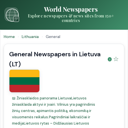
World Newspapers
Explore newspapers & news sites from 150+
countries
Home
›
Lithuania
›
General
General Newspapers in Lietuva
☆
(LT)
📖 Žiniasklaidos panorama LietuvaLietuvos
žiniasklaida aktyvi ir įvairi. Vilnius yra pagrindinis
žinių centras, apimantis politiką, ekonomiką ir
visuomenės reikalus.Pagrindiniai laikraščiai ir
medijaLietuvos rytas – Didžiausias Lietuvos