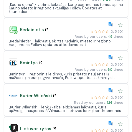
Read by our users:
6478
times
„Kauno diena“ - vietinis laikraštis, kurio pagrindinės temos apima
Kauno miesto ir regiono aktualijas Follow updates at
kauno.diena.lt.
☆
Kedainietis
☆☆☆☆☆
0/5 (0)
Read by our users:
49
times
„Kedainietis“ - laikraštis, skirtas Kėdainių miesto ir regiono
naujienoms Follow updates at kedainietis.lt.
☆
Kmintys
☆☆☆☆☆
0/5 (0)
Read by our users:
60
times
„Kmintys“ - regioninis leidinys, kuris pristato naujienas iš
mažesnių miestų ir gyvenviečių Follow updates at kmintys.lt.
☆
Kurier Wileński
☆☆☆☆☆
0/5 (0)
Read by our users:
126
times
„Kurier Wileński“ - lenkų kalba leidžiamas laikraštis, kuris
apžvelgia naujienas iš Vilniaus ir Lietuvos lenkų bendruomenės.
☆
Lietuvos rytas
☆☆☆☆☆
0/5 (0)