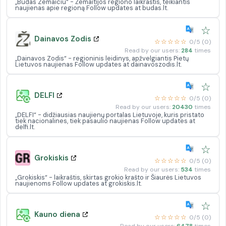
„Budas Zemaiciu“ - Žemaitijos regiono laikraštis, teikiantis
naujienas apie regioną Follow updates at budas.lt.
☆
Dainavos Zodis
☆☆☆☆☆
0/5 (0)
Read by our users:
284
times
„Dainavos Zodis“ - regioninis leidinys, apžvelgiantis Pietų
Lietuvos naujienas Follow updates at dainavoszodis.lt.
☆
DELFI
☆☆☆☆☆
0/5 (0)
Read by our users:
20430
times
„DELFI“ - didžiausias naujienų portalas Lietuvoje, kuris pristato
tiek nacionalines, tiek pasaulio naujienas Follow updates at
delfi.lt.
☆
Grokiskis
☆☆☆☆☆
0/5 (0)
Read by our users:
534
times
„Grokiskis“ - laikraštis, skirtas grokio krašto ir Šiaurės Lietuvos
naujienoms Follow updates at grokiskis.lt.
☆
Kauno diena
☆☆☆☆☆
0/5 (0)