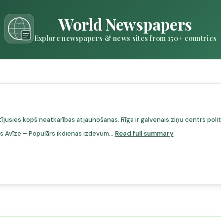
World Newspapers
Explore newspapers & news sites from 150+ countries
īstījusies kopš neatkarības atjaunošanas. Rīga ir galvenais ziņu centrs p
as Avīze – Populārs ikdienas izdevum...
Read full summary