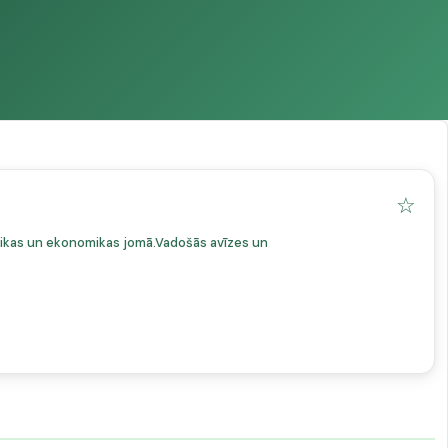
☆
olitikas un ekonomikas jomā.Vadošās avīzes un