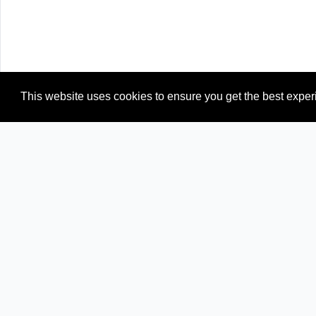
This website uses cookies to ensure you get the best expe
Newspapers from neighboring countries:
BY (Belarus)
EE (Estonia)
LT (Lithuania)
RU (Russia)