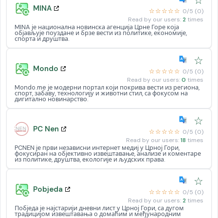
☆
MINA
☆☆☆☆☆
0/5 (0)
Read by our users:
2
times
MINA је национална новинска агенција Црне Горе која
објављује поуздане и брзе вести из политике, економије,
спорта и друштва.
☆
Mondo
☆☆☆☆☆
0/5 (0)
Read by our users:
0
times
Mondo.me је модерни портал који покрива вести из региона,
спорт, забаву, технологију и животни стил, са фокусом на
дигитално новинарство.
☆
PC Nen
☆☆☆☆☆
0/5 (0)
Read by our users:
18
times
PCNEN је први независни интернет медиј у Црној Гори,
фокусиран на објективно извештавање, анализе и коментаре
из политике, друштва, екологије и људских права.
☆
Pobjeda
☆☆☆☆☆
0/5 (0)
Read by our users:
2
times
Побједа је најстарији дневни лист у Црној Гори, са дугом
традицијом извештавања о домаћим и међународним