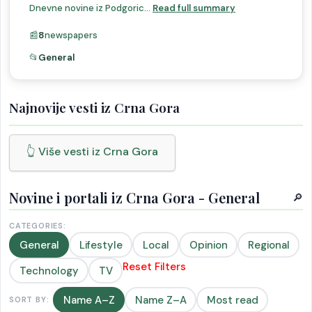
Dnevne novine iz Podgoric...
Read full summary
📰
8
newspapers
📂
General
Najnovije vesti iz Crna Gora
👆 Više vesti iz Crna Gora
Novine i portali iz Crna Gora - General
🔎
CATEGORIES:
General
Lifestyle
Local
Opinion
Regional
Reset Filters
Technology
TV
Name A–Z
Name Z–A
Most read
SORT BY: