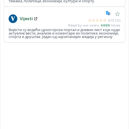
темама, политици, економији, култури и спорту.
☆
Vijesti
☆☆☆☆☆
0/5 (0)
Read by our users:
4666
times
Вијести су водећи црногорски портал и дневни лист који нуди
актуелне вести, анализе и коментаре из политике, економије,
спорта и друштва. Један од најчитанијих медија у региону.