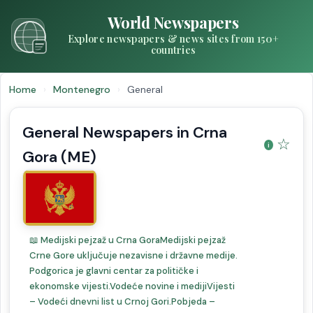
World Newspapers
Explore newspapers & news sites from 150+
countries
Home
›
Montenegro
›
General
General Newspapers in Crna
☆
Gora (ME)
📖 Medijski pejzaž u Crna GoraMedijski pejzaž
Crne Gore uključuje nezavisne i državne medije.
Podgorica je glavni centar za političke i
ekonomske vijesti.Vodeće novine i medijiVijesti
– Vodeći dnevni list u Crnoj Gori.Pobjeda –