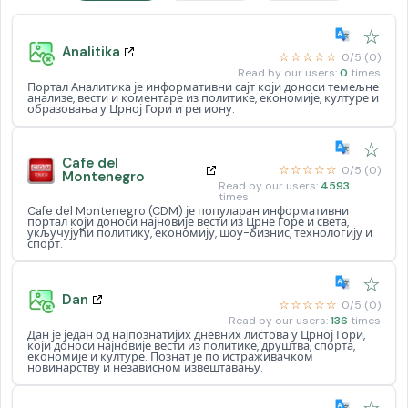
☆
Analitika
☆☆☆☆☆
0/5 (0)
Read by our users:
0
times
Портал Аналитика је информативни сајт који доноси темељне
анализе, вести и коментаре из политике, економије, културе и
образовања у Црној Гори и региону.
☆
Cafe del
☆☆☆☆☆
0/5 (0)
Montenegro
Read by our users:
4593
times
Cafe del Montenegro (CDM) је популаран информативни
портал који доноси најновије вести из Црне Горе и света,
укључујући политику, економију, шоу-бизнис, технологију и
спорт.
☆
Dan
☆☆☆☆☆
0/5 (0)
Read by our users:
136
times
Дан је један од најпознатијих дневних листова у Црној Гори,
који доноси најновије вести из политике, друштва, спорта,
економије и културе. Познат је по истраживачком
новинарству и независном извештавању.