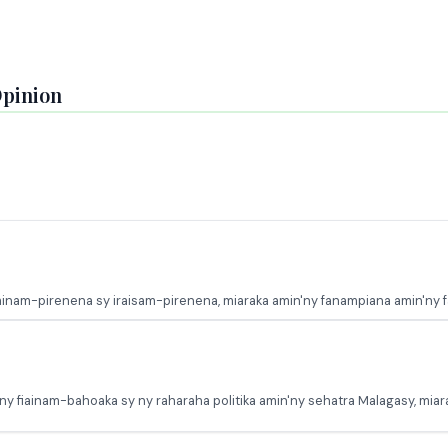
Opinion
ainam-pirenena sy iraisam-pirenena, miaraka amin'ny fanampiana amin'ny 
y fiainam-bahoaka sy ny raharaha politika amin'ny sehatra Malagasy, mia