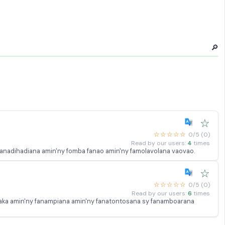
🔎
☆
☆☆☆☆☆
0/5 (0)
Read by our users:
4
times
fanadihadiana amin'ny fomba fanao amin'ny famolavolana vaovao.
☆
☆☆☆☆☆
0/5 (0)
Read by our users:
6
times
raka amin'ny fanampiana amin'ny fanatontosana sy fanamboarana