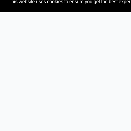
This website uses cookies to ensure you get the best expe
Browse all news sources from
Africa
Related readings:
Top African Newspapers
How we verify news sources
We maintain a reliable and up-to-date news directory through 
and eliminate broken or outdated links.