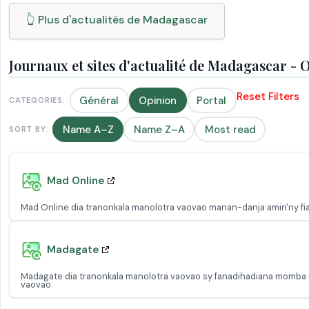
👆 Plus d'actualités de Madagascar
Journaux et sites d'actualité de Madagascar - 
Reset Filters
Général
Opinion
Portal
CATEGORIES:
Name A–Z
Name Z–A
Most read
SORT BY:
Mad Online
Mad Online dia tranonkala manolotra vaovao manan-danja amin'ny fi
Madagate
Madagate dia tranonkala manolotra vaovao sy fanadihadiana momba n
vaovao.