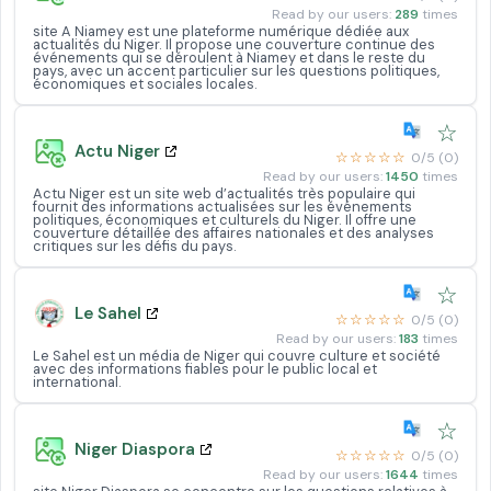
Read by our users:
289
times
site A Niamey est une plateforme numérique dédiée aux
actualités du Niger. Il propose une couverture continue des
événements qui se déroulent à Niamey et dans le reste du
pays, avec un accent particulier sur les questions politiques,
économiques et sociales locales.
☆
Actu Niger
☆☆☆☆☆
0/5 (0)
Read by our users:
1450
times
Actu Niger est un site web d’actualités très populaire qui
fournit des informations actualisées sur les événements
politiques, économiques et culturels du Niger. Il offre une
couverture détaillée des affaires nationales et des analyses
critiques sur les défis du pays.
☆
Le Sahel
☆☆☆☆☆
0/5 (0)
Read by our users:
183
times
Le Sahel est un média de Niger qui couvre culture et société
avec des informations fiables pour le public local et
international.
☆
Niger Diaspora
☆☆☆☆☆
0/5 (0)
Read by our users:
1644
times