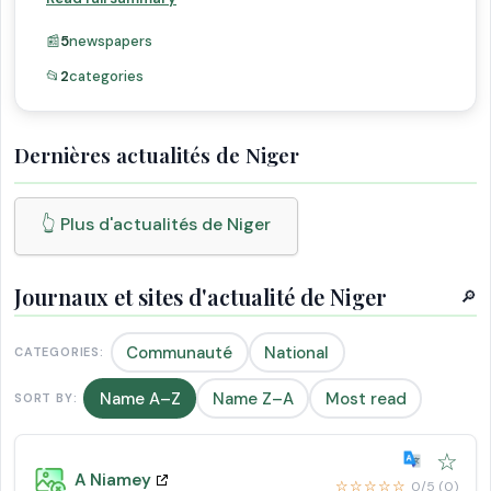
📰
5
newspapers
📂
2
categories
Dernières actualités de Niger
👆 Plus d'actualités de Niger
Journaux et sites d'actualité de Niger
🔎
Communauté
National
CATEGORIES:
Name A–Z
Name Z–A
Most read
SORT BY:
☆
A Niamey
☆☆☆☆☆
0/5 (0)