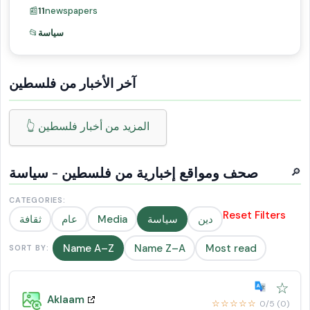
📰
11
newspapers
📂
سياسة
آخر الأخبار من فلسطين
👆 المزيد من أخبار فلسطين
صحف ومواقع إخبارية من فلسطين - سياسة
🔎
CATEGORIES:
Reset Filters
ثقافة
عام
Media
سياسة
دين
Name A–Z
Name Z–A
Most read
SORT BY:
☆
Aklaam
☆☆☆☆☆
0/5 (0)