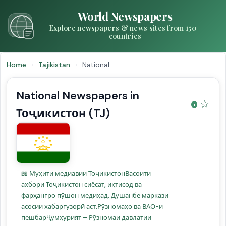
World Newspapers
Explore newspapers & news sites from 150+
countries
Home
›
Tajikistan
›
National
National Newspapers in
☆
Тоҷикистон (TJ)
📖 Муҳити медиавии ТоҷикистонВасоити
ахбори Тоҷикистон сиёсат, иқтисод ва
фарҳангро пӯшон медиҳад. Душанбе маркази
асосии хабаргузорӣ аст.Рӯзномаҳо ва ВАО-и
пешбарҶумҳурият – Рӯзномаи давлатии