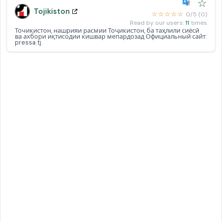
☆
Tojikiston
☆☆☆☆☆
0/5 (0)
Read by our users:
11
times
Точикистон, нашрияи расмии Тоҷикистон, ба таҳлили сиёсӣ
ва ахбори иқтисодии кишвар мепардозад Официальный сайт:
pressa.tj.