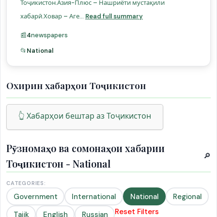
Тоҷикистон.Азия-Плюс – Нашриёти мустақили
хабарӣ.Ховар – Аге...
Read full summary
📰
4
newspapers
📂
National
Охирин хабарҳои Тоҷикистон
👆 Хабарҳои бештар аз Тоҷикистон
Рӯзномаҳо ва сомонаҳои хабарии
🔎
Тоҷикистон - National
CATEGORIES:
Government
International
National
Regional
Reset Filters
Tajik
English
Russian