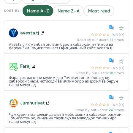
Name A–Z
Name Z–A
Most read
SORT BY:
☆
avesta.tj
☆☆☆☆☆
0/5 (0)
Read by our users:
12
times
Avesta.tj як манбаи онлайн барои хабарҳои иҷтимоӣ ва
фарҳангии Тоҷикистон аст Официальный сайт: avesta.tj.
☆
Faraj
☆☆☆☆☆
0/5 (0)
Read by our users:
10
times
Фараҷ як расонаи муҳим дар Тоҷикистон мебошад, ки
хабарҳои сиёсӣ, иқтисодӣ ва иҷтимоиро аз дохил ва берун
нашр мекунад.
☆
Jumhuriyat
☆☆☆☆☆
0/5 (0)
Read by our users:
20
times
Ҷумҳурият маҷаллаи давлатӣ мебошад, ки хабарҳои расмии
Тоҷикистонро, инчунин таҳлилҳо ва маводҳои таърихиро
нашр мекунад.