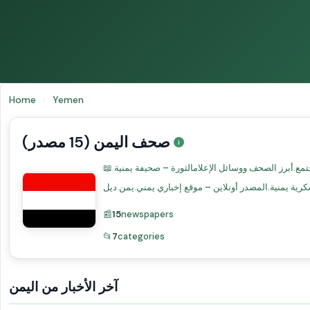
Home
›
Yemen
صحف اليمن (15 مصدر)
📖 المشهد الإعلامي في اليمنتعمل الصحافة اليمنية في ظروف حرب إنسانية كارثية. صنعاء وعدن مراكز إعلامية منقسمة تغطي الصراع والمجتمع.أبرز الصحف ووسائل الإعلامالثورة – صحيفة يمنية
📰
15
newspapers
📂
7
categories
آخر الأخبار من اليمن