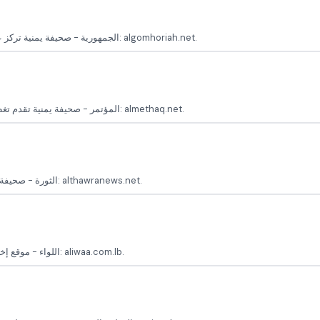
الجمهورية - صحيفة يمنية تركز على القضايا السياسية والاجتماعية، مع تحليلات ودراسات معمقة الموقع الرسمي: algomhoriah.net.
المؤتمر - صحيفة يمنية تقدم تغطية شاملة للأحداث السياسية والاجتماعية والاقتصادية في اليمن الموقع الرسمي: almethaq.net.
الثورة - صحيفة حكومية يمنية تغطي أخبار السياسة، الاقتصاد، الثقافة والمجتمع الموقع الرسمي: althawranews.net.
اللواء - موقع إخباري يهتم بمواكبة الأخبار السياسية والأمنية في اليمن والمنطقة الموقع الرسمي: aliwaa.com.lb.