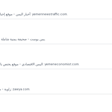
أخبار اليمن - موقع إخباري يقدم تغطية شاملة للأحداث السياسية والاجتماعية في اليمن الموقع الرسمي: yemennewstraffic.com.
يمن بوست - صحيفة يمنية شاملة تقدم الأخبار السياسية والاقتصادية، بالإضافة إلى تحليل الأحداث الإقليمية والدولية.
اليمن الاقتصادي - موقع يختص بالأخبار الاقتصادية في اليمن ويقدم تحليلات حول التنمية والاقتصاد الموقع الرسمي: yemeneconomist.com.
زاوية - موقع يختص بأخبار الأعمال والاقتصاد في اليمن والمنطقة العربية الموقع الرسمي: zawya.com.