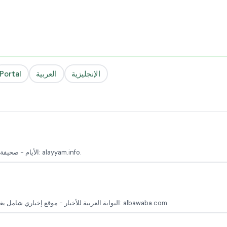
الإنجليزية
العربية
Portal
الأيام - صحيفة يمنية تتابع الأخبار المحلية والدولية وتحليلها في مختلف المجالات الموقع الرسمي: alayyam.info.
البوابة العربية للأخبار - موقع إخباري شامل يغطي الأخبار السياسية، الاقتصادية، والثقافية في المنطقة العربية الموقع الرسمي: albawaba.com.