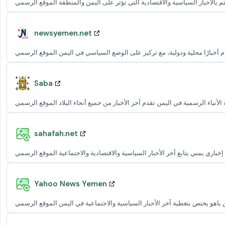
newsyemen.net
Saba
sahafah.net
Yahoo News Yemen