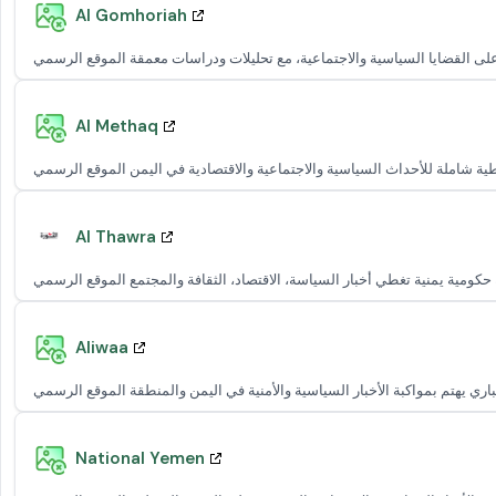
Al Gomhoriah
Al Methaq
Al Thawra
Aliwaa
National Yemen