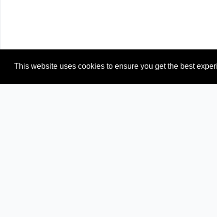
This website uses cookies to ensure you get the best expe
Newspapers from neighboring countries:
BJ (Benin)
CI (Ivory Coast)
GH (Ghana)
ML (Mali)