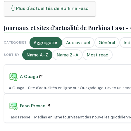
👆 Plus d'actualités de Burkina Faso
Journaux et sites d'actualité de Burkina Faso 
Aggregator
Audiovisuel
Général
In
CATEGORIES:
Name A–Z
Name Z–A
Most read
SORT BY:
A Ouaga
A Ouaga - Site d'actualités en ligne sur Ouagadougou, avec un accent
Faso Presse
Faso Presse - Médias en ligne fournissant des nouvelles quotidiennes 