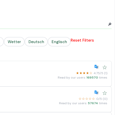
🔎
Reset Filters
k
Wetter
Deutsch
Englisch
☆
★★★★☆
4.75
/
5
(
1
)
Read by our users:
169570
times
☆
☆☆☆☆☆
0/5 (0)
Read by our users:
57674
times