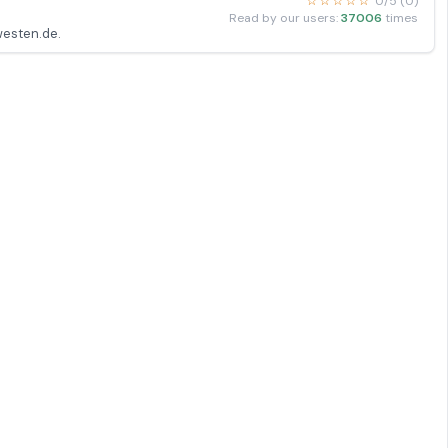
☆☆☆☆☆
0/5 (0)
Read by our users:
37006
times
westen.de.