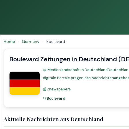
Home
›
Germany
›
Boulevard
Boulevard Zeitungen in Deutschland (DE
📖 Medienlandschaft in DeutschlandDeutschland
digitale Portale prägen das Nachrichtenangeb
📰
7
newspapers
📂
Boulevard
Aktuelle Nachrichten aus Deutschland