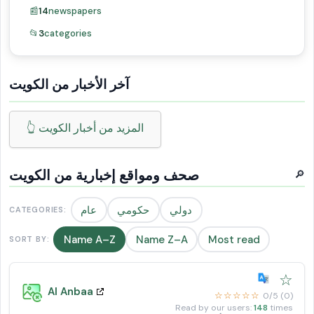
📰
14
newspapers
📂
3
categories
آخر الأخبار من الكويت
👆 المزيد من أخبار الكويت
صحف ومواقع إخبارية من الكويت
🔎
دولي
حكومي
عام
CATEGORIES:
Name A–Z
Name Z–A
Most read
SORT BY:
☆
Al Anbaa
☆☆☆☆☆
0/5 (0)
Read by our users:
148
times