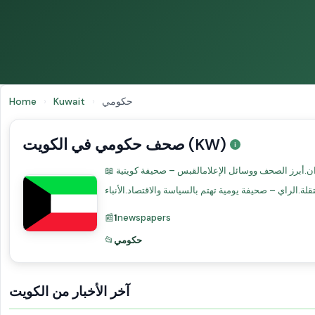
حكومي
›
Kuwait
›
Home
صحف حكومي في الكويت (KW)
📖 المشهد الإعلامي في الكويتتتميز الكويت بصحافة نسبياً حرة في الخليج. الصحف الكويتية تغطي البرلمان والسياسة والاقتصاد بجرأة مقارنة بالجيران.أبرز الصحف ووسائل الإعلامالقبس – صحيفة كويتية
📰
1
newspapers
حكومي
📂
آخر الأخبار من الكويت