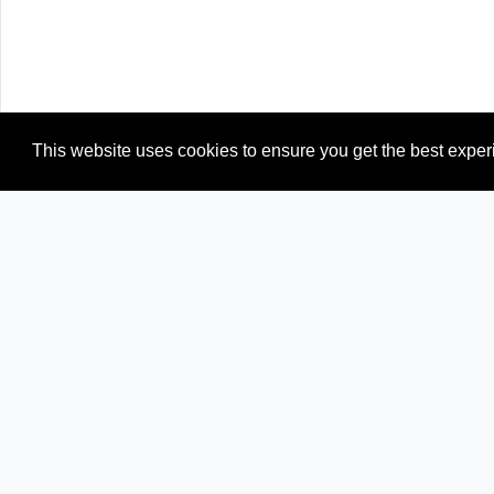
This website uses cookies to ensure you get the best expe
Newspapers from neighboring countries:
IQ (Iraq)
SA (Saudi Arabia)