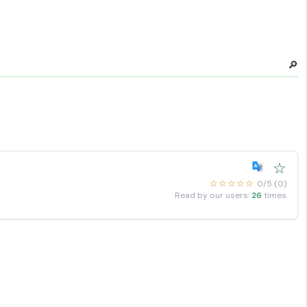
🔎
☆
☆☆☆☆☆
0/5 (0)
Read by our users:
26
times