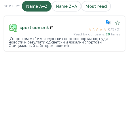
Name A–Z
Name Z–A
Most read
SORT BY:
☆
sport.com.mk
☆☆☆☆☆
0/5 (0)
Read by our users:
26
times
„Спорт.ком.мк” е македонски спортски портал кој нуди
новости и резултати од светски и локални спортови
Официальный сайт: sport.com.mk.