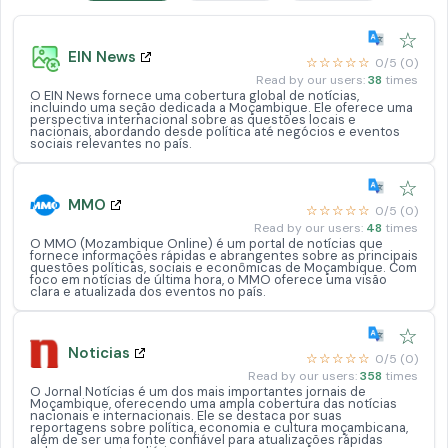
☆
EIN News
☆☆☆☆☆
0/5 (0)
Read by our users:
38
times
O EIN News fornece uma cobertura global de notícias,
incluindo uma seção dedicada a Moçambique. Ele oferece uma
perspectiva internacional sobre as questões locais e
nacionais, abordando desde política até negócios e eventos
sociais relevantes no país.
☆
MMO
☆☆☆☆☆
0/5 (0)
Read by our users:
48
times
O MMO (Mozambique Online) é um portal de notícias que
fornece informações rápidas e abrangentes sobre as principais
questões políticas, sociais e econômicas de Moçambique. Com
foco em notícias de última hora, o MMO oferece uma visão
clara e atualizada dos eventos no país.
☆
Noticias
☆☆☆☆☆
0/5 (0)
Read by our users:
358
times
O Jornal Notícias é um dos mais importantes jornais de
Moçambique, oferecendo uma ampla cobertura das notícias
nacionais e internacionais. Ele se destaca por suas
reportagens sobre política, economia e cultura moçambicana,
além de ser uma fonte confiável para atualizações rápidas