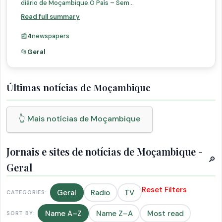
diário de Moçambique.O País – Sem...
Read full summary
📰
4
newspapers
📂
Geral
Últimas notícias de Moçambique
👆 Mais notícias de Moçambique
Jornais e sites de notícias de Moçambique -
🔎
Geral
Reset Filters
Geral
Radio
TV
CATEGORIES:
Name A–Z
Name Z–A
Most read
SORT BY: