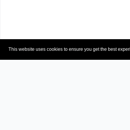
This website uses cookies to ensure you get the best expe
Newspapers from neighboring countries:
AM (Armenia)
AZ (Azerbaijan)
BG (Bulgaria)
CY (Cyp