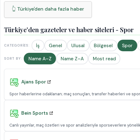
👆 Türkiye'den daha fazla haber
Türkiye'den gazeteler ve haber siteleri - Spor
İş
Genel
Ulusal
Bölgesel
Spor
CATEGORIES:
Name A–Z
Name Z–A
Most read
SORT BY:
Ajans Spor
Spor haberlerine odaklanan; maç sonuçları, transfer haberleri ve spor
Bein Sports
Canlı yayınlar, maç özetleri ve spor analizleriyle sporseverlere yönelik