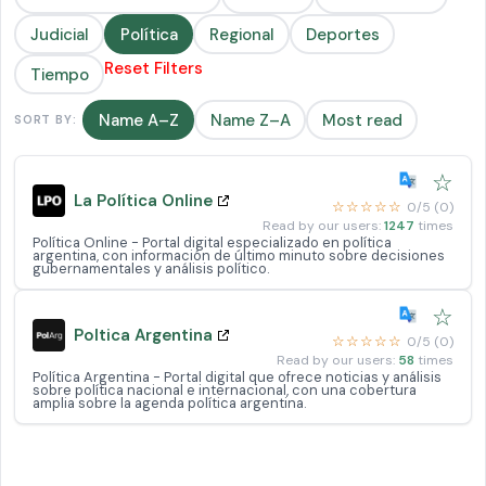
Judicial
Política
Regional
Deportes
Reset Filters
Tiempo
Name A–Z
Name Z–A
Most read
SORT BY:
☆
La Política Online
☆☆☆☆☆
0/5 (0)
Read by our users:
1247
times
Política Online - Portal digital especializado en política
argentina, con información de último minuto sobre decisiones
gubernamentales y análisis político.
☆
Poltica Argentina
☆☆☆☆☆
0/5 (0)
Read by our users:
58
times
Política Argentina - Portal digital que ofrece noticias y análisis
sobre política nacional e internacional, con una cobertura
amplia sobre la agenda política argentina.