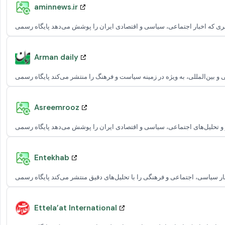
aminnews.ir
Arman daily
Asreemrooz
Entekhab
Ettela’at International