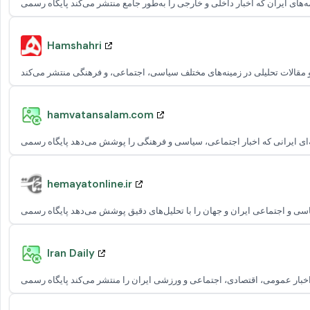
Hamshahri
hamvatansalam.com
hemayatonline.ir
Iran Daily