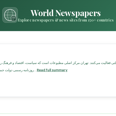
World Newspapers
Explore newspapers & news sites from 150+ countries
Read full summary
روزنامه رسمی دولت جمهوری اسلامی.کیهان – روزنامه محافظه‌کار با نفوذ سیاس...