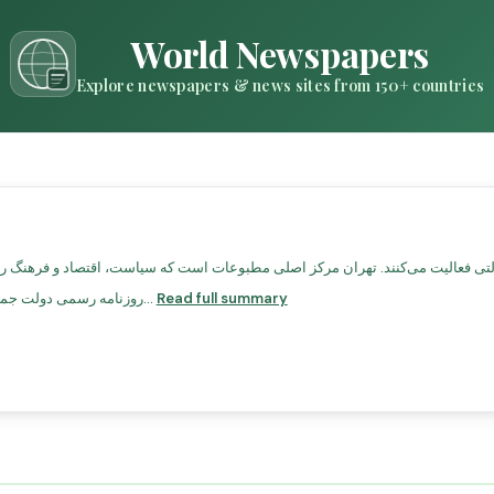
World Newspapers
Explore newspapers & news sites from 150+ countries
Read full summary
روزنامه رسمی دولت جمهوری اسلامی.کیهان – روزنامه محافظه‌کار با نفوذ سیاس...