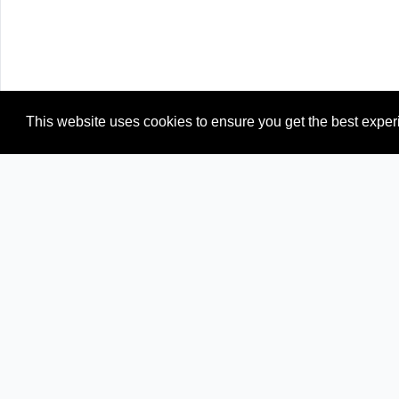
This website uses cookies to ensure you get the best expe
Newspapers from neighboring countries:
AF (Afghanistan)
AM (Armenia)
IQ (Iraq)
PK (Pakista